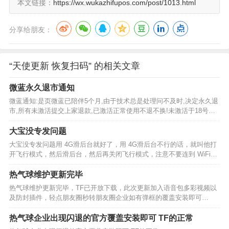
本文链接：
https://wx.wukazhifupos.com/post/1013.html
分享给朋友：
“天使更新 恢复扫码” 的相关文章
微蓝永久退市通知
微蓝通知:是页微蓝已陪伴5个月,由于技术总是处理问不及时,决定永久退
市,所有未激活提交上家退款,已激活正常使用不退不换!未激活于18号晚
上12点截止回收，过时概不处理!尽快提交!感谢多年陪伴!江湖再也不
见!…
大宝没专发问题
大宝没专发问题用 4G滑后台就好了，用 4G滑后台不行的话，就叫他打
开飞行模式，然后滑后台，然后再关闭飞行模式，注意不要连到 WiFi，
然后点开应用就好了。。…
热气球维护更新完毕
热气球维护更新完毕，TF已开放下载，此次更新加入语音包多彩视频以
及防封插件，轻点朋友圈秒转朋友圈企业如有弹框的覆盖安装即可…
热气球企业出现闪退的官方覆盖安装即可 TF的正常