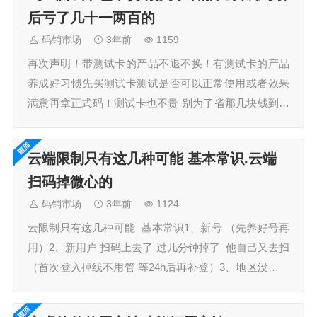
后亏了几十一两百的
码销市场
3年前
1159
再次声明！带测试卡的产品不退不换！有测试卡的产品
养成好习惯先买测试卡测试是否可以正常使用或者效果
满意再拿正式码！测试卡也不贵 别为了省那几块钱到最
后亏了几十一两百的…
云端限制只有这几种可能 基本常识.云端
扫码掉微心的
码销市场
3年前
1124
云限制只有这几种可能 基本常识1、新号 （先养好号再
用）2、新用户 扫码上去了 过几分钟掉了 他自己又去扫
（首次登入掉线不用管 等24h后再补登）3、地区没搞对
4、登录云端三天之内不要进群！不要加好友！云端扫码
掉微心…