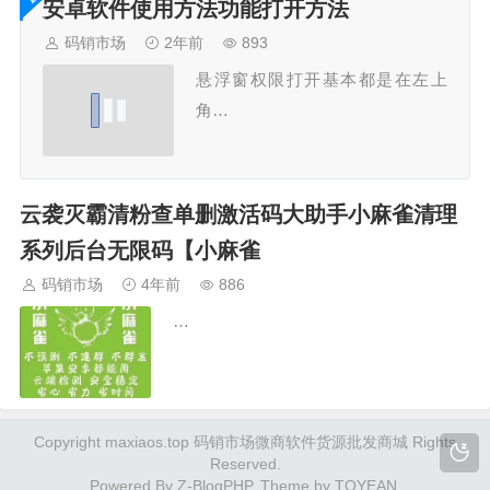
安卓软件使用方法功能打开方法
码销市场
2年前
893
悬浮窗权限打开基本都是在左上
角…
云袭灭霸清粉查单删激活码大助手小麻雀清理
系列后台无限码【小麻雀
码销市场
4年前
886
…
Copyright maxiaos.top 码销市场微商软件货源批发商城 Rights
Reserved.
Powered By
Z-BlogPHP
. Theme by
TOYEAN
.