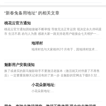
“新春兔备用地址” 的相关文章
桃花云官方通知
桃花云官方通知因链接被不断举报 导致无法正常运营 现决定永久停码退
市 生活不易 劝与人为善 感谢大家一路支持老用户链接会七天维护一
次，服务器正常运行…
地球村
地球村也与大家相伴2个月有于，因地球村技术…
魅影用户安装须知
换了或者买的新马魅影助手不要激活老版本（激活就又封停废了不再售
后）一定要重装聊天记录没有的了第一步 去魅影的官网去下载8.0.32版
本去覆盖他现在的官微！第二部安装魅影助手，微信是哪个版本就对应
安装哪个版本的魅影，以前内置的，现在依托官微了，框架不一样了！
小花朵新地址:
只有这样新用户才能正常使用！大家记…
小花朵新地址:…